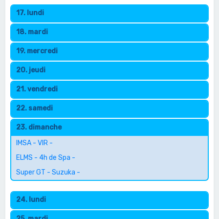
17. lundi
18. mardi
19. mercredi
20. jeudi
21. vendredi
22. samedi
23. dimanche
IMSA - VIR -
ELMS - 4h de Spa -
Super GT - Suzuka -
24. lundi
25. mardi