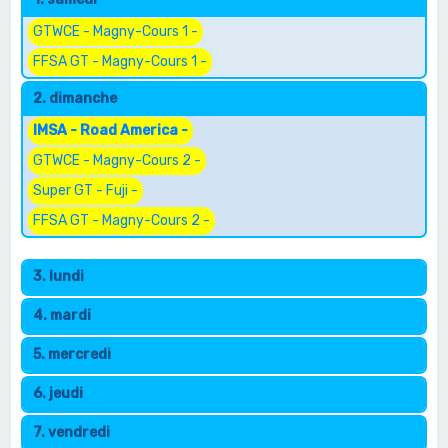
e
r
GTWCE - Magny-Cours 1 -
c
FFSA GT - Magny-Cours 1 -
h
2. dimanche
e
IMSA - Road America -
r
GTWCE - Magny-Cours 2 -
Super GT - Fuji -
FFSA GT - Magny-Cours 2 -
3. lundi
4. mardi
5. mercredi
6. jeudi
7. vendredi