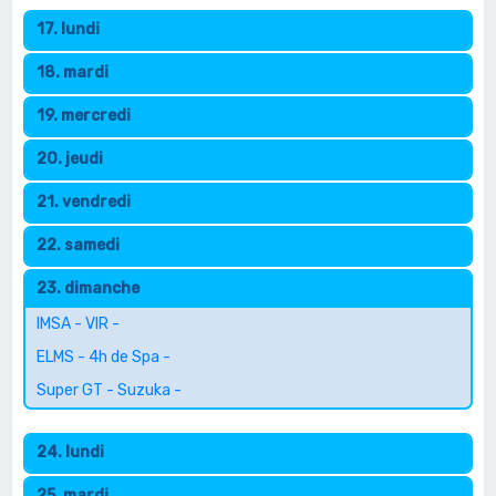
17. lundi
18. mardi
19. mercredi
20. jeudi
21. vendredi
22. samedi
23. dimanche
IMSA - VIR -
ELMS - 4h de Spa -
Super GT - Suzuka -
24. lundi
25. mardi