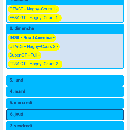
e
r
GTWCE - Magny-Cours 1 -
c
FFSA GT - Magny-Cours 1 -
h
2. dimanche
e
IMSA - Road America -
r
GTWCE - Magny-Cours 2 -
Super GT - Fuji -
FFSA GT - Magny-Cours 2 -
3. lundi
4. mardi
5. mercredi
6. jeudi
7. vendredi