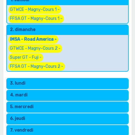
e
r
GTWCE - Magny-Cours 1 -
c
FFSA GT - Magny-Cours 1 -
h
2. dimanche
e
IMSA - Road America -
r
GTWCE - Magny-Cours 2 -
Super GT - Fuji -
FFSA GT - Magny-Cours 2 -
3. lundi
4. mardi
5. mercredi
6. jeudi
7. vendredi