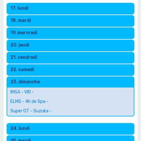
17. lundi
18. mardi
19. mercredi
20. jeudi
21. vendredi
22. samedi
23. dimanche
IMSA - VIR -
ELMS - 4h de Spa -
Super GT - Suzuka -
24. lundi
25. mardi