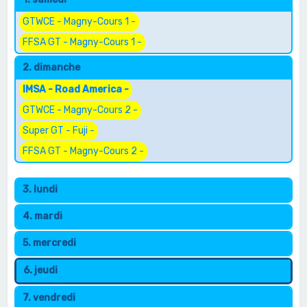
e
r
GTWCE - Magny-Cours 1 -
c
FFSA GT - Magny-Cours 1 -
h
2. dimanche
e
IMSA - Road America -
r
GTWCE - Magny-Cours 2 -
Super GT - Fuji -
FFSA GT - Magny-Cours 2 -
3. lundi
4. mardi
5. mercredi
6. jeudi
7. vendredi