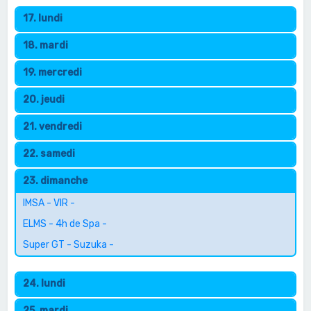
17. lundi
18. mardi
19. mercredi
20. jeudi
21. vendredi
22. samedi
23. dimanche
IMSA - VIR -
ELMS - 4h de Spa -
Super GT - Suzuka -
24. lundi
25. mardi