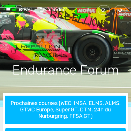
FAQ
Calendrier
Endurance Forum
Prochaines courses (WEC, IMSA, ELMS, ALMS,
GTWC Europe, Super GT, DTM, 24h du
Nurburgring, FFSA GT)