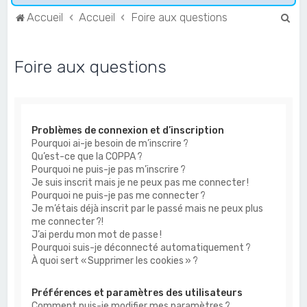
R
Accueil
Accueil
Foire aux questions
e
c
Foire aux questions
h
e
r
Problèmes de connexion et d’inscription
c
Pourquoi ai-je besoin de m’inscrire ?
h
Qu’est-ce que la COPPA ?
e
Pourquoi ne puis-je pas m’inscrire ?
Je suis inscrit mais je ne peux pas me connecter !
r
Pourquoi ne puis-je pas me connecter ?
Je m’étais déjà inscrit par le passé mais ne peux plus
me connecter ?!
J’ai perdu mon mot de passe !
Pourquoi suis-je déconnecté automatiquement ?
À quoi sert « Supprimer les cookies » ?
Préférences et paramètres des utilisateurs
Comment puis-je modifier mes paramètres ?