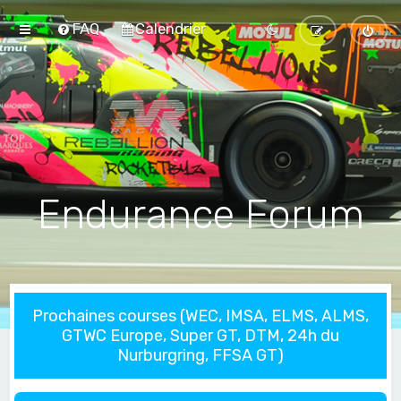
FAQ
Calendrier
Endurance Forum
Prochaines courses (WEC, IMSA, ELMS, ALMS,
GTWC Europe, Super GT, DTM, 24h du
Nurburgring, FFSA GT)