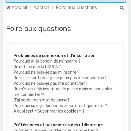
R
Accueil
Accueil
Foire aux questions
e
c
Foire aux questions
h
e
r
Problèmes de connexion et d’inscription
c
Pourquoi ai-je besoin de m’inscrire ?
h
Qu’est-ce que la COPPA ?
e
Pourquoi ne puis-je pas m’inscrire ?
Je suis inscrit mais je ne peux pas me connecter !
r
Pourquoi ne puis-je pas me connecter ?
Je m’étais déjà inscrit par le passé mais ne peux plus
me connecter ?!
J’ai perdu mon mot de passe !
Pourquoi suis-je déconnecté automatiquement ?
À quoi sert « Supprimer les cookies » ?
Préférences et paramètres des utilisateurs
Comment puis-je modifier mes paramètres ?