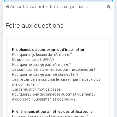
R
Accueil
Accueil
Foire aux questions
e
c
Foire aux questions
h
e
r
Problèmes de connexion et d’inscription
c
Pourquoi ai-je besoin de m’inscrire ?
h
Qu’est-ce que la COPPA ?
e
Pourquoi ne puis-je pas m’inscrire ?
Je suis inscrit mais je ne peux pas me connecter !
r
Pourquoi ne puis-je pas me connecter ?
Je m’étais déjà inscrit par le passé mais ne peux plus
me connecter ?!
J’ai perdu mon mot de passe !
Pourquoi suis-je déconnecté automatiquement ?
À quoi sert « Supprimer les cookies » ?
Préférences et paramètres des utilisateurs
Comment puis-je modifier mes paramètres ?