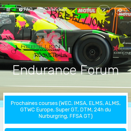
FAQ
Calendrier
Endurance Forum
Prochaines courses (WEC, IMSA, ELMS, ALMS,
GTWC Europe, Super GT, DTM, 24h du
Nurburgring, FFSA GT)