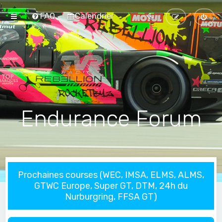
FAQ
Calendrier
Endurance Forum
Prochaines courses (WEC, IMSA, ELMS, ALMS,
GTWC Europe, Super GT, DTM, 24h du
Nurburgring, FFSA GT)