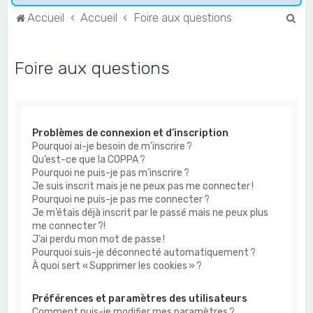
R
Accueil
Accueil
Foire aux questions
e
c
Foire aux questions
h
e
r
Problèmes de connexion et d’inscription
c
Pourquoi ai-je besoin de m’inscrire ?
h
Qu’est-ce que la COPPA ?
e
Pourquoi ne puis-je pas m’inscrire ?
Je suis inscrit mais je ne peux pas me connecter !
r
Pourquoi ne puis-je pas me connecter ?
Je m’étais déjà inscrit par le passé mais ne peux plus
me connecter ?!
J’ai perdu mon mot de passe !
Pourquoi suis-je déconnecté automatiquement ?
À quoi sert « Supprimer les cookies » ?
Préférences et paramètres des utilisateurs
Comment puis-je modifier mes paramètres ?