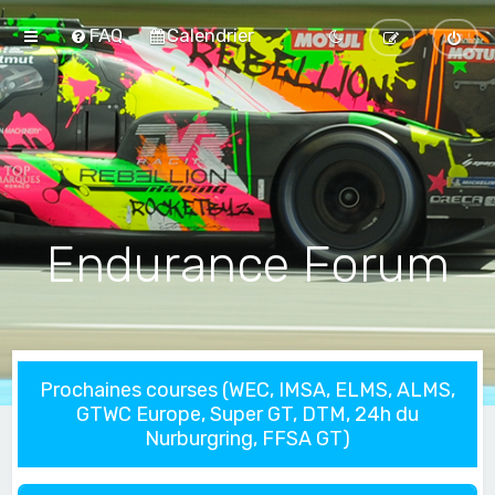
FAQ
Calendrier
Endurance Forum
Prochaines courses (WEC, IMSA, ELMS, ALMS,
GTWC Europe, Super GT, DTM, 24h du
Nurburgring, FFSA GT)