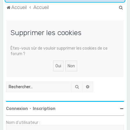
R
Accueil
Accueil
e
c
Supprimer les cookies
h
e
r
Êtes-vous sûr de vouloir supprimer les cookies de ce
forum ?
c
h
e
r
Rechercher
Recherche avancée
Connexion
•
Inscription
Nom d’utilisateur :