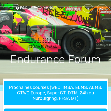
FAQ
Calendrier
Endurance Forum
Prochaines courses (WEC, IMSA, ELMS, ALMS,
GTWC Europe, Super GT, DTM, 24h du
Nurburgring, FFSA GT)