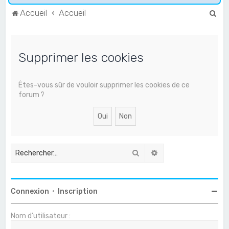
R
Accueil
Accueil
e
c
Supprimer les cookies
h
e
r
Êtes-vous sûr de vouloir supprimer les cookies de ce
forum ?
c
h
e
r
Rechercher
Recherche avancée
Connexion
•
Inscription
Nom d’utilisateur :