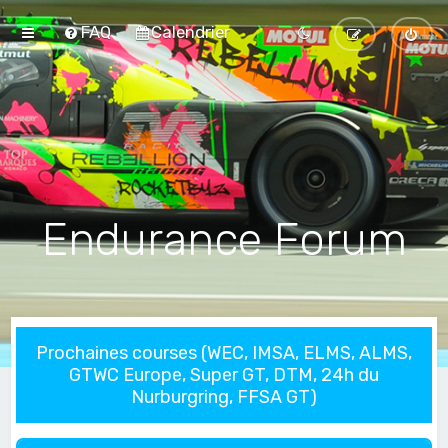
FAQ
Calendrier
Endurance Forum
Prochaines courses (WEC, IMSA, ELMS, ALMS,
GTWC Europe, Super GT, DTM, 24h du
Nurburgring, FFSA GT)