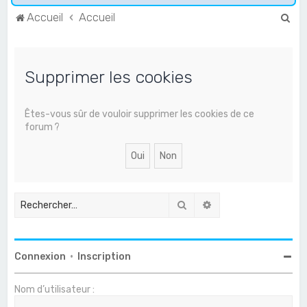
R
Accueil
Accueil
e
c
Supprimer les cookies
h
e
r
Êtes-vous sûr de vouloir supprimer les cookies de ce
forum ?
c
h
e
r
Rechercher
Recherche avancée
Connexion
•
Inscription
Nom d’utilisateur :