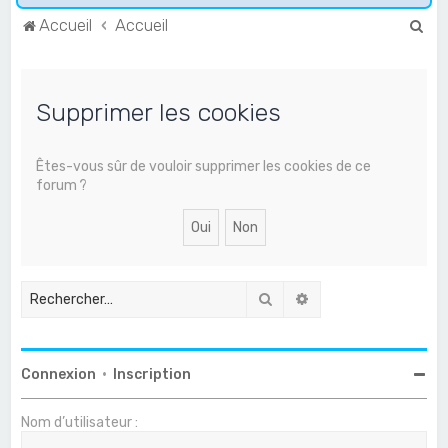
R
Accueil
Accueil
e
c
Supprimer les cookies
h
e
r
Êtes-vous sûr de vouloir supprimer les cookies de ce
forum ?
c
h
e
r
Rechercher
Recherche avancée
Connexion
•
Inscription
Nom d’utilisateur :