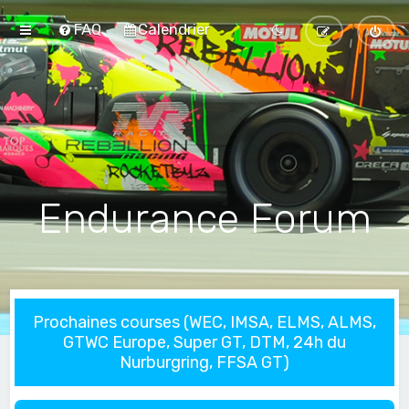
FAQ
Calendrier
Endurance Forum
Prochaines courses (WEC, IMSA, ELMS, ALMS,
GTWC Europe, Super GT, DTM, 24h du
Nurburgring, FFSA GT)