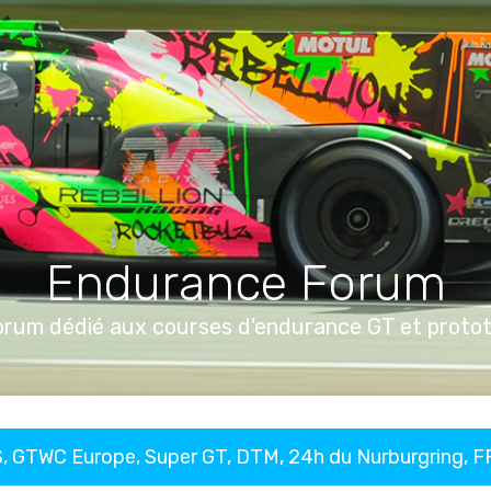
Endurance Forum
orum dédié aux courses d'endurance GT et proto
, GTWC Europe, Super GT, DTM, 24h du Nurburgring, 