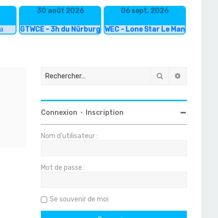
30 août 2026
06 sept. 2026
ka
GTWCE - 3h du Nürburgring
WEC - Lone Star Le Mans
Rechercher
Recherche
Connexion
•
Inscription
Nom d’utilisateur :
Mot de passe :
Se souvenir de moi