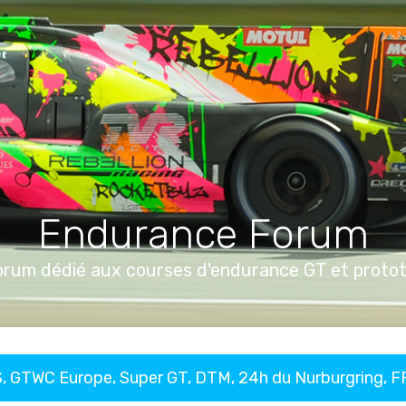
Endurance Forum
orum dédié aux courses d'endurance GT et proto
, GTWC Europe, Super GT, DTM, 24h du Nurburgring, 