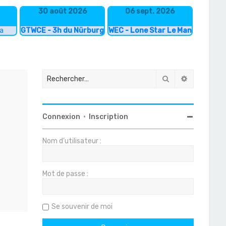
30 août 2026
06 sept. 2026
ka
GTWCE - 3h du Nürburgring
WEC - Lone Star Le Mans
Rechercher
Recherche
Connexion
•
Inscription
Nom d’utilisateur :
Mot de passe :
Se souvenir de moi