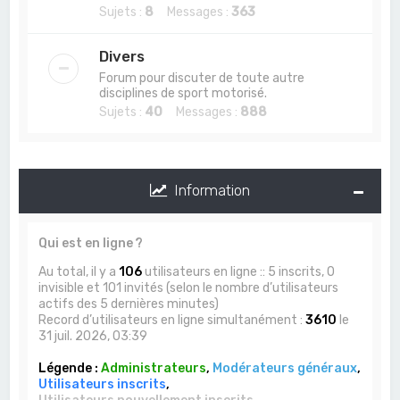
Sujets :
8
Messages :
363
Divers
Forum pour discuter de toute autre
disciplines de sport motorisé.
Sujets :
40
Messages :
888
Information
Qui est en ligne ?
Au total, il y a
106
utilisateurs en ligne :: 5 inscrits, 0
invisible et 101 invités (selon le nombre d’utilisateurs
actifs des 5 dernières minutes)
Record d’utilisateurs en ligne simultanément :
3610
le
31 juil. 2026, 03:39
Légende :
Administrateurs
,
Modérateurs généraux
,
Utilisateurs inscrits
,