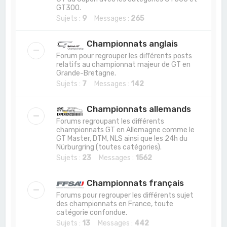
GT300.
Sujets :
9
Messages :
265
Championnats anglais
Forum pour regrouper les différents posts
relatifs au championnat majeur de GT en
Grande-Bretagne.
Sujets :
7
Messages :
142
Championnats allemands
Forums regroupant les différents
championnats GT en Allemagne comme le
GT Master, DTM, NLS ainsi que les 24h du
Nürburgring (toutes catégories).
Sujets :
23
Messages :
1562
Championnats français
Forums pour regrouper les différents sujet
des championnats en France, toute
catégorie confondue.
Sujets :
13
Messages :
442