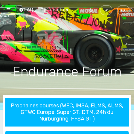
FAQ
Calendrier
Endurance Forum
Prochaines courses (WEC, IMSA, ELMS, ALMS,
GTWC Europe, Super GT, DTM, 24h du
Nurburgring, FFSA GT)