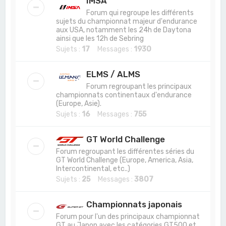
IMSA
Forum qui regroupe les différents
sujets du championnat majeur d'endurance
aux USA, notamment les 24h de Daytona
ainsi que les 12h de Sebring
Sujets :
17
Messages :
1930
ELMS / ALMS
Forum regroupant les principaux
championnats continentaux d'endurance
(Europe, Asie).
Sujets :
16
Messages :
755
GT World Challenge
Forum regroupant les différentes séries du
GT World Challenge (Europe, America, Asia,
Intercontinental, etc..)
Sujets :
25
Messages :
3807
Championnats japonais
Forum pour l'un des principaux championnat
GT au Japon avec les catégories GT500 et