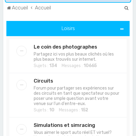
R
Accueil
Accueil
e
c
Loisirs
h
e
Le coin des photographes
r
Partagez ici vos plus beaux clichés où les
c
plus beaux trouvés sur internet.
Sujets :
134
Messages :
10665
h
e
Circuits
r
Forum pour partager ses expériences sur
des circuits en tant que spectateur ou pour
poser une smple question avant votre
venue sur l'un d'entre-eux.
Sujets :
10
Messages :
152
Simulations et simracing
Vous aimer le sport auto réel ET virtuel?