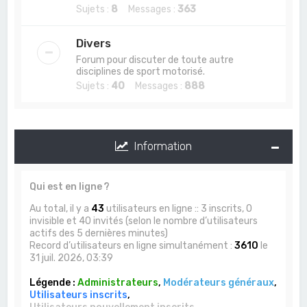
Sujets :
8
Messages :
363
Divers
Forum pour discuter de toute autre
disciplines de sport motorisé.
Sujets :
40
Messages :
888
Information
Qui est en ligne ?
Au total, il y a
43
utilisateurs en ligne :: 3 inscrits, 0
invisible et 40 invités (selon le nombre d’utilisateurs
actifs des 5 dernières minutes)
Record d’utilisateurs en ligne simultanément :
3610
le
31 juil. 2026, 03:39
Légende :
Administrateurs
,
Modérateurs généraux
,
Utilisateurs inscrits
,