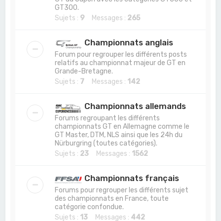
GT300.
Sujets :
9
Messages :
265
Championnats anglais
Forum pour regrouper les différents posts
relatifs au championnat majeur de GT en
Grande-Bretagne.
Sujets :
7
Messages :
142
Championnats allemands
Forums regroupant les différents
championnats GT en Allemagne comme le
GT Master, DTM, NLS ainsi que les 24h du
Nürburgring (toutes catégories).
Sujets :
23
Messages :
1562
Championnats français
Forums pour regrouper les différents sujet
des championnats en France, toute
catégorie confondue.
Sujets :
13
Messages :
442