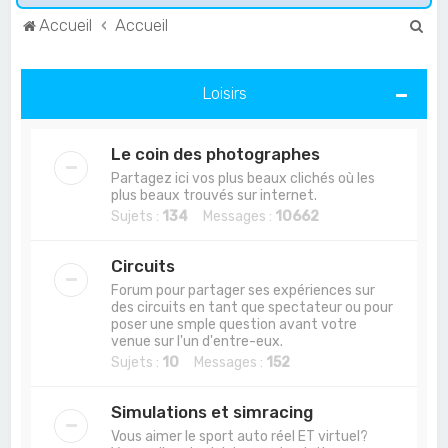
R
Accueil
Accueil
e
c
Loisirs
h
e
Le coin des photographes
r
Partagez ici vos plus beaux clichés où les
c
plus beaux trouvés sur internet.
Sujets :
134
Messages :
10662
h
e
Circuits
r
Forum pour partager ses expériences sur
des circuits en tant que spectateur ou pour
poser une smple question avant votre
venue sur l'un d'entre-eux.
Sujets :
10
Messages :
152
Simulations et simracing
Vous aimer le sport auto réel ET virtuel?