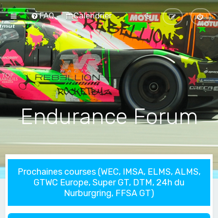
FAQ
Calendrier
Endurance Forum
Prochaines courses (WEC, IMSA, ELMS, ALMS,
GTWC Europe, Super GT, DTM, 24h du
Nurburgring, FFSA GT)