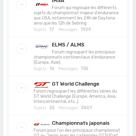
IMSA
Forum qui regroupe les différents
sujets du championnat majeur d'endurance
aux USA, notamment les 24h de Daytona
ainsi que les 12h de Sebring
Sujets :
17
Messages :
1929
ELMS / ALMS
Forum regroupant les principaux
championnats continentaux d'endurance
(Europe, Asie).
Sujets :
16
Messages :
755
GT World Challenge
Forum regroupant les différentes séries du
GT World Challenge (Europe, America, Asia,
Intercontinental, etc..)
Sujets :
25
Messages :
3807
Championnats japonais
Forum pour l'un des principaux championnat
GT au Japon avec les catégories GT500 et