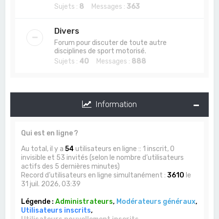
Sujets :
8
Messages :
363
Divers
Forum pour discuter de toute autre
disciplines de sport motorisé.
Sujets :
40
Messages :
888
Information
Qui est en ligne ?
Au total, il y a
54
utilisateurs en ligne :: 1 inscrit, 0
invisible et 53 invités (selon le nombre d’utilisateurs
actifs des 5 dernières minutes)
Record d’utilisateurs en ligne simultanément :
3610
le
31 juil. 2026, 03:39
Légende :
Administrateurs
,
Modérateurs généraux
,
Utilisateurs inscrits
,