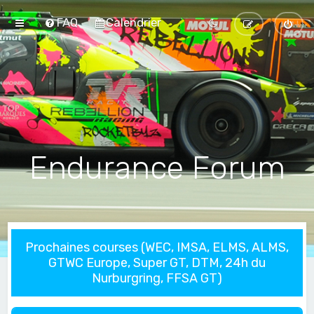
FAQ
Calendrier
Endurance Forum
Prochaines courses (WEC, IMSA, ELMS, ALMS,
GTWC Europe, Super GT, DTM, 24h du
Nurburgring, FFSA GT)