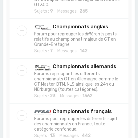
GT300.
Sujets :
9
Messages :
265
Championnats anglais
Forum pour regrouper les différents posts
relatifs au championnat majeur de GT en
Grande-Bretagne.
Sujets :
7
Messages :
142
Championnats allemands
Forums regroupant les différents
championnats GT en Allemagne comme le
GT Master, DTM, NLS ainsi que les 24h du
Nürburgring (toutes catégories).
Sujets :
23
Messages :
1562
Championnats français
Forums pour regrouper les différents sujet
des championnats en France, toute
catégorie confondue.
Sujets :
13
Messages :
442