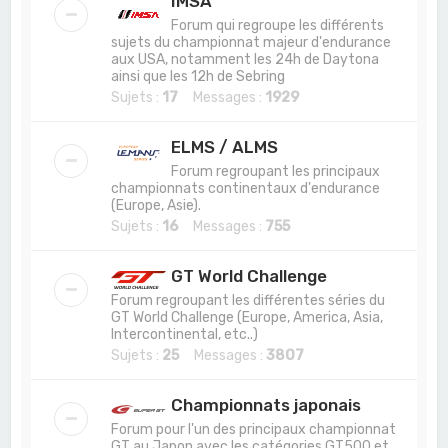
IMSA
Forum qui regroupe les différents
sujets du championnat majeur d'endurance
aux USA, notamment les 24h de Daytona
ainsi que les 12h de Sebring
Sujets :
17
Messages :
1929
ELMS / ALMS
Forum regroupant les principaux
championnats continentaux d'endurance
(Europe, Asie).
Sujets :
16
Messages :
755
GT World Challenge
Forum regroupant les différentes séries du
GT World Challenge (Europe, America, Asia,
Intercontinental, etc..)
Sujets :
25
Messages :
3807
Championnats japonais
Forum pour l'un des principaux championnat
GT au Japon avec les catégories GT500 et