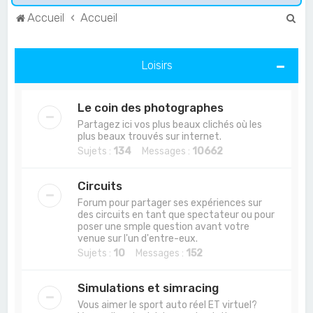
R
Accueil
Accueil
e
c
Loisirs
h
e
Le coin des photographes
r
Partagez ici vos plus beaux clichés où les
c
plus beaux trouvés sur internet.
Sujets :
134
Messages :
10662
h
e
Circuits
r
Forum pour partager ses expériences sur
des circuits en tant que spectateur ou pour
poser une smple question avant votre
venue sur l'un d'entre-eux.
Sujets :
10
Messages :
152
Simulations et simracing
Vous aimer le sport auto réel ET virtuel?