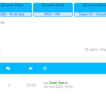
23 août 2026
23 août 2026
23 août 2026
LMS - 4h de Spa
IMSA - VIR
Super GT - Suzu
ces
13 sujets • P
cher
echerche avancée
par
Dom-San
0
5538
20 mai 2021, 12:05