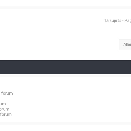
13 sujets • P
Alle
e forum
rum
forum
 forum