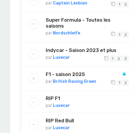
par
Captain Lesbian
1
2
Super Formula - Toutes les
saisons
par
Nordschleife
1
2
Indycar - Saison 2023 et plus
par
Luxecar
1
2
3
F1 - saison 2025
par
British Racing Green
1
2
RIP F1
par
Luxecar
RIP Red Bull
par
Luxecar