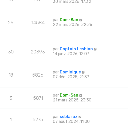
30 mars 2026, 17:32
par
Dom-San
26
14584
22 mars 2026, 22:26
par
Captain Lesbian
30
20393
14 janv. 2026, 12:07
par
Dominique
18
5826
07 déc. 2025, 21:37
par
Dom-San
3
5871
21 mars 2025, 23:30
par
seblaraz
1
5275
07 août 2024, 11:00