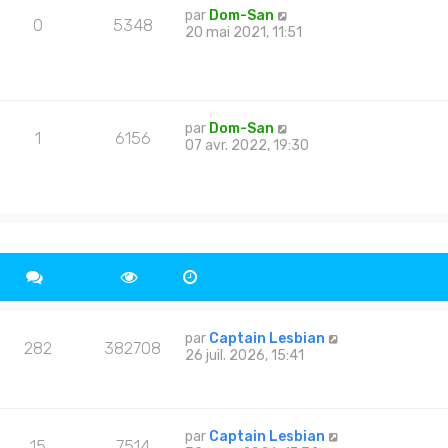
par
Dom-San
0
5348
20 mai 2021, 11:51
par
Dom-San
1
6156
07 avr. 2022, 19:30
par
Captain Lesbian
282
382708
26 juil. 2026, 15:41
par
Captain Lesbian
15
7514