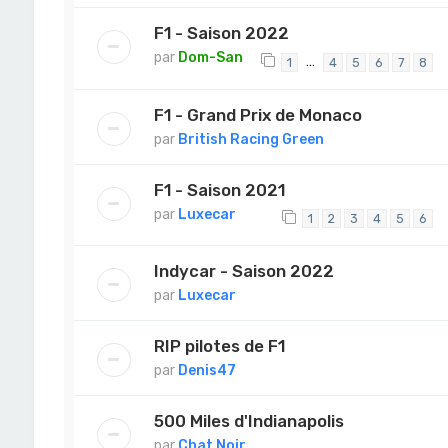
F1 - Saison 2022
par
Dom-San
…
1
4
5
6
7
8
F1 - Grand Prix de Monaco
par
British Racing Green
F1 - Saison 2021
par
Luxecar
1
2
3
4
5
6
Indycar - Saison 2022
par
Luxecar
RIP pilotes de F1
par
Denis47
500 Miles d'Indianapolis
par
Chat Noir