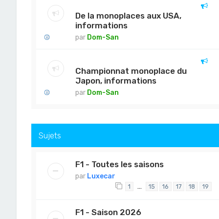
De la monoplaces aux USA,
informations
par
Dom-San
Championnat monoplace du
Japon, informations
par
Dom-San
Sujets
F1 - Toutes les saisons
par
Luxecar
…
1
15
16
17
18
19
F1 - Saison 2026