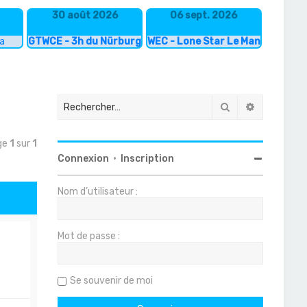
30 août 2026
06 sept. 2026
ka
GTWCE - 3h du Nürburgring
WEC - Lone Star Le Mans
Rechercher
Recherche
age
1
sur
1
Connexion
•
Inscription
Nom d’utilisateur :
Mot de passe :
Se souvenir de moi