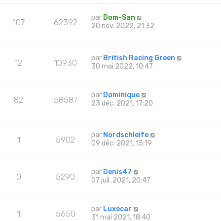
par
Dom-San
107
62392
20 nov. 2022, 21:32
par
British Racing Green
12
10930
30 mai 2022, 10:47
par
Dominique
82
58587
23 déc. 2021, 17:20
par
Nordschleife
1
5902
09 déc. 2021, 15:19
par
Denis47
0
5290
07 juil. 2021, 20:47
par
Luxecar
1
5650
31 mai 2021, 18:40