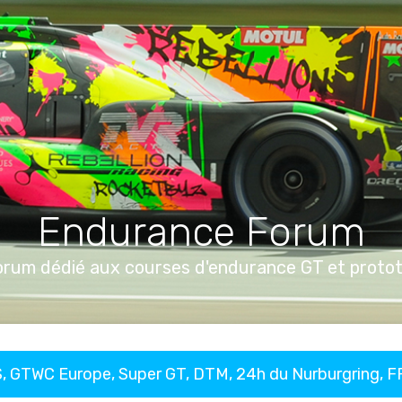
Endurance Forum
orum dédié aux courses d'endurance GT et proto
, GTWC Europe, Super GT, DTM, 24h du Nurburgring, 