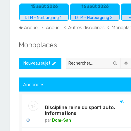
15 août 2026
16 août 2026
DTM - Nürburgring 1
DTM - Nürburgring 2
E
Accueil
Accueil
Autres disciplines
Monopla
Monoplaces
Recher
R
Nouveau sujet
Annonces
Discipline reine du sport auto,
informations
par
Dom-San