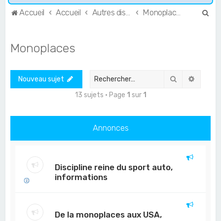
R
Accueil
Accueil
Autres disciplines
Monoplaces
e
c
Monoplaces
h
e
Rechercher
Recher
Nouveau sujet
r
c
13 sujets • Page
1
sur
1
h
e
Annonces
r
Discipline reine du sport auto,
informations
De la monoplaces aux USA,