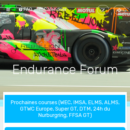
FAQ
Calendrier
Endurance Forum
Prochaines courses (WEC, IMSA, ELMS, ALMS,
GTWC Europe, Super GT, DTM, 24h du
Nurburgring, FFSA GT)