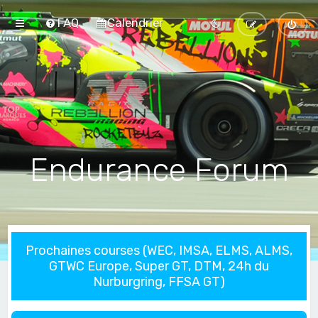
FAQ
Calendrier
Endurance Forum
Prochaines courses (WEC, IMSA, ELMS, ALMS,
GTWC Europe, Super GT, DTM, 24h du
Nurburgring, FFSA GT)