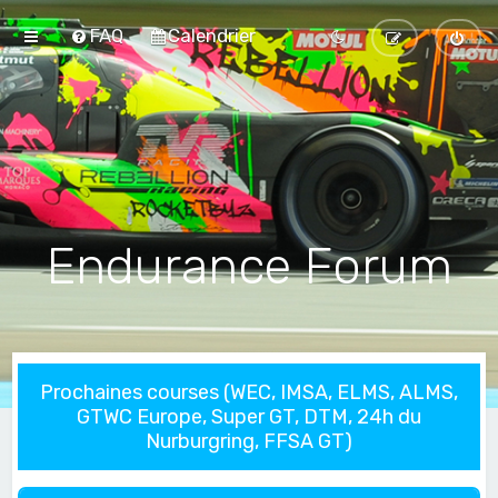
FAQ
Calendrier
Endurance Forum
Prochaines courses (WEC, IMSA, ELMS, ALMS,
GTWC Europe, Super GT, DTM, 24h du
Nurburgring, FFSA GT)