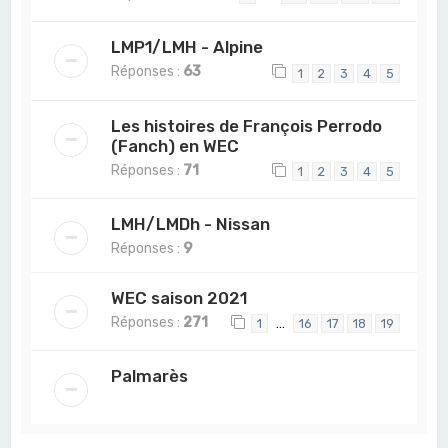
LMP1/LMH - Alpine
Réponses :
63
1
2
3
4
5
Les histoires de François Perrodo
(Fanch) en WEC
Réponses :
71
1
2
3
4
5
LMH/LMDh - Nissan
Réponses :
9
WEC saison 2021
Réponses :
271
…
1
16
17
18
19
Palmarès