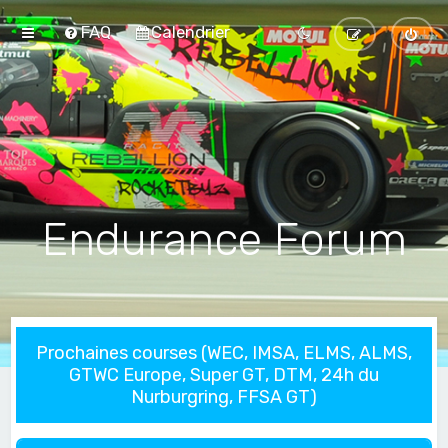
FAQ
Calendrier
Endurance Forum
Prochaines courses (WEC, IMSA, ELMS, ALMS,
GTWC Europe, Super GT, DTM, 24h du
Nurburgring, FFSA GT)