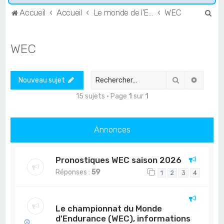
R
Accueil
Accueil
Le monde de l'Endurance et du GT
WEC
e
c
WEC
h
e
Rechercher
Recher
Nouveau sujet
r
c
15 sujets • Page
1
sur
1
h
e
Annonces
r
Pronostiques WEC saison 2026
Réponses :
59
1
2
3
4
Le championnat du Monde
d'Endurance (WEC), informations