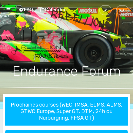
FAQ
Calendrier
Endurance Forum
Prochaines courses (WEC, IMSA, ELMS, ALMS,
GTWC Europe, Super GT, DTM, 24h du
Nurburgring, FFSA GT)