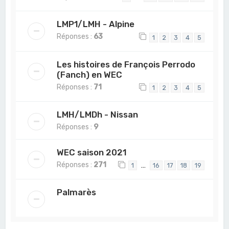
LMP1/LMH - Alpine
Réponses :
63
1
2
3
4
5
Les histoires de François Perrodo
(Fanch) en WEC
Réponses :
71
1
2
3
4
5
LMH/LMDh - Nissan
Réponses :
9
WEC saison 2021
Réponses :
271
…
1
16
17
18
19
Palmarès