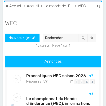
R
Accueil
Accueil
Le monde de l'Endurance et du GT
WEC
e
c
WEC
h
e
Rechercher
Recher
Nouveau sujet
r
c
15 sujets • Page
1
sur
1
h
e
Annonces
r
Pronostiques WEC saison 2026
Réponses :
59
1
2
3
4
Le championnat du Monde
d'Endurance (WEC), informations