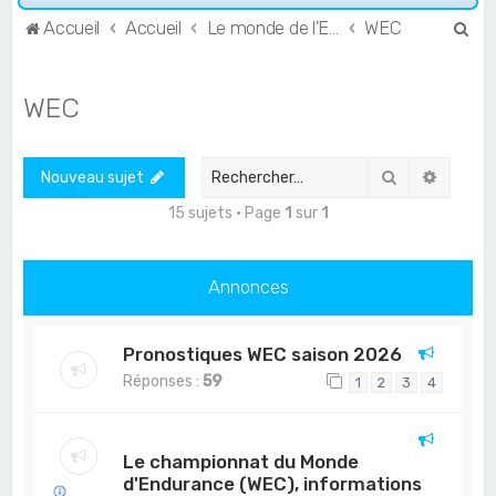
R
Accueil
Accueil
Le monde de l'Endurance et du GT
WEC
e
c
WEC
h
e
Rechercher
Recher
Nouveau sujet
r
c
15 sujets • Page
1
sur
1
h
e
Annonces
r
Pronostiques WEC saison 2026
Réponses :
59
1
2
3
4
Le championnat du Monde
d'Endurance (WEC), informations