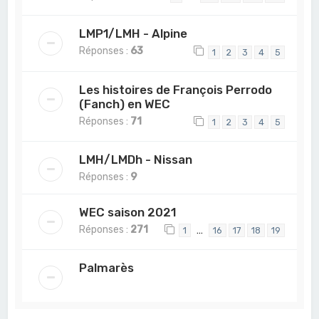
LMP1/LMH - Alpine
Réponses :
63
1
2
3
4
5
Les histoires de François Perrodo
(Fanch) en WEC
Réponses :
71
1
2
3
4
5
LMH/LMDh - Nissan
Réponses :
9
WEC saison 2021
Réponses :
271
…
1
16
17
18
19
Palmarès