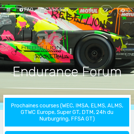
FAQ
Calendrier
Endurance Forum
Prochaines courses (WEC, IMSA, ELMS, ALMS,
GTWC Europe, Super GT, DTM, 24h du
Nurburgring, FFSA GT)