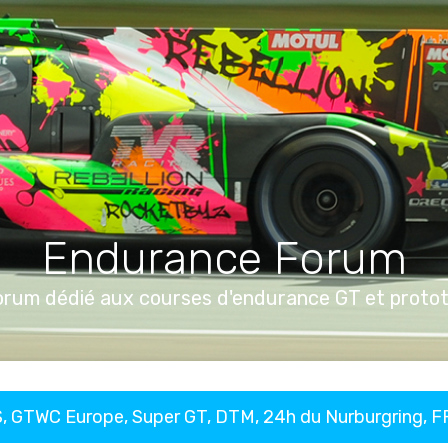
Endurance Forum
orum dédié aux courses d'endurance GT et proto
, GTWC Europe, Super GT, DTM, 24h du Nurburgring, 