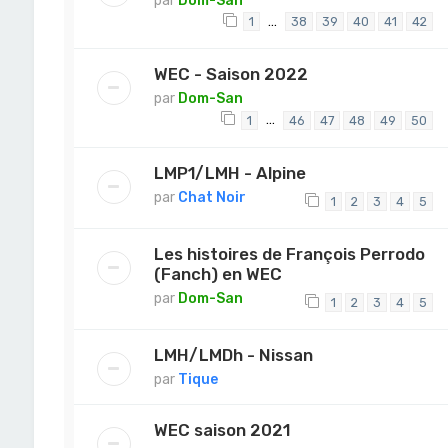
par
Dom-San
…
1
38
39
40
41
42
WEC - Saison 2022
par
Dom-San
…
1
46
47
48
49
50
LMP1/LMH - Alpine
par
Chat Noir
1
2
3
4
5
Les histoires de François Perrodo
(Fanch) en WEC
par
Dom-San
1
2
3
4
5
LMH/LMDh - Nissan
par
Tique
WEC saison 2021