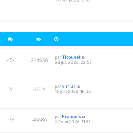
19 mai 2021, 15:53
par
Titounet
454
224938
28 juil. 2026, 22:57
par
vnf GT
76
27011
12 juin 2026, 18:03
par
François
93
46686
27 mai 2026, 11:41