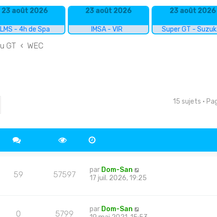
23 août 2026
23 août 2026
23 août 2026
LMS - 4h de Spa
IMSA - VIR
Super GT - Suzu
du GT
WEC
15 sujets • P
cher
echerche avancée
par
Dom-San
59
57597
17 juil. 2026, 19:25
par
Dom-San
0
5799