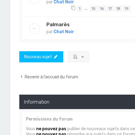
par
Chat Noir
…
1
15
16
17
18
19
Palmarès
par
Chat Noir
Nouveau sujet
Revenir à l’accueil du forum
Information
Permissions du forum
Vous
ne pouvez pas
publier de nouveaux sujets dans c
Vous
ne pouvez pas
répondre aux sujets dans ce forum