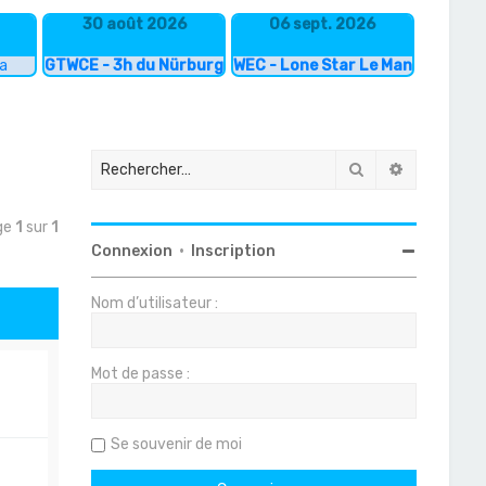
30 août 2026
06 sept. 2026
ka
GTWCE - 3h du Nürburgring
WEC - Lone Star Le Mans
Rechercher
Recherche
age
1
sur
1
Connexion
•
Inscription
Nom d’utilisateur :
Mot de passe :
Se souvenir de moi