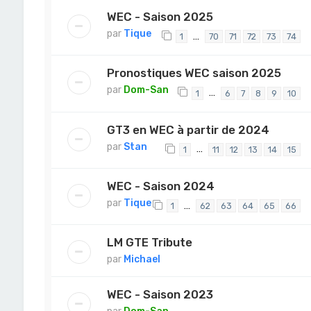
WEC - Saison 2025
par
Tique
…
1
70
71
72
73
74
Pronostiques WEC saison 2025
par
Dom-San
…
1
6
7
8
9
10
GT3 en WEC à partir de 2024
par
Stan
…
1
11
12
13
14
15
WEC - Saison 2024
par
Tique
…
1
62
63
64
65
66
LM GTE Tribute
par
Michael
WEC - Saison 2023