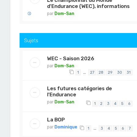
Le championnat du Monde
d'Endurance (WEC), informations
par
Dom-San
Sujets
WEC - Saison 2026
par
Dom-San
…
1
27
28
29
30
31
Les futures catégories de
l'Endurance
par
Dom-San
1
2
3
4
5
6
La BOP
par
Dominique
…
1
3
4
5
6
7