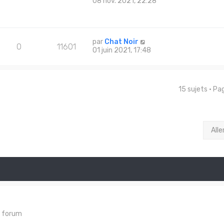
08 nov. 2021, 22:28
par
Chat Noir
0
11601
01 juin 2021, 17:48
15 sujets • P
Alle
e forum