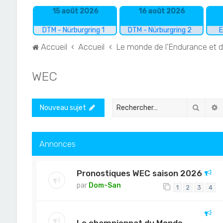
15 août 2026
16 août 2026
DTM - Nürburgring 1
DTM - Nürburgring 2
E
Accueil
Accueil
Le monde de l'Endurance et 
WEC
Recher
R
Nouveau sujet
Annonces
Pronostiques WEC saison 2026
par
Dom-San
1
2
3
4