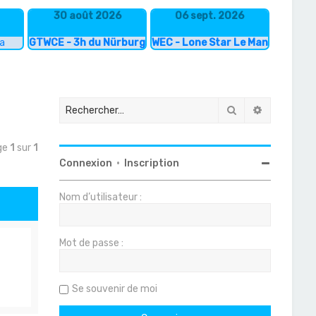
30 août 2026
06 sept. 2026
ka
GTWCE - 3h du Nürburgring
WEC - Lone Star Le Mans
Rechercher
Recherche
age
1
sur
1
Connexion
•
Inscription
Nom d’utilisateur :
Mot de passe :
Se souvenir de moi