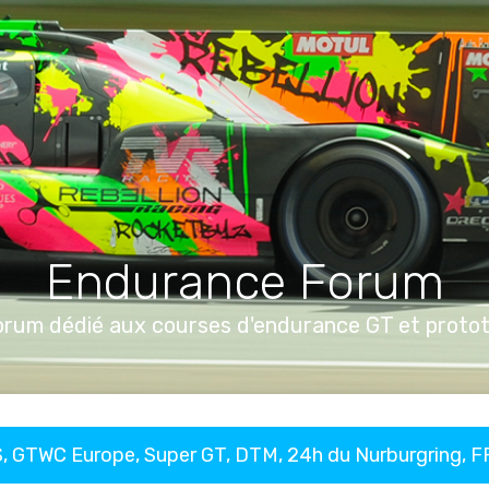
Endurance Forum
orum dédié aux courses d'endurance GT et proto
, GTWC Europe, Super GT, DTM, 24h du Nurburgring, 