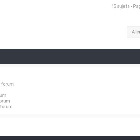
15 sujets • P
Alle
e forum
rum
forum
 forum