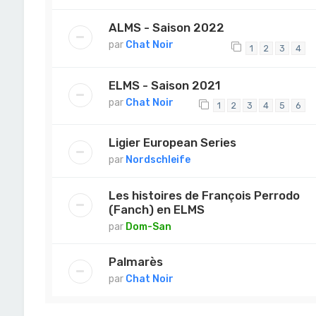
ALMS - Saison 2022
par
Chat Noir
1
2
3
4
ELMS - Saison 2021
par
Chat Noir
1
2
3
4
5
6
Ligier European Series
par
Nordschleife
Les histoires de François Perrodo
(Fanch) en ELMS
par
Dom-San
Palmarès
par
Chat Noir