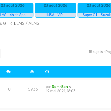
23 août 2026
23 août 2026
23 août 2026
LMS - 4h de Spa
IMSA - VIR
Super GT - Suzu
du GT
ELMS / ALMS
15 sujets • P
cher
echerche avancée
par
Dom-San
0
5936
19 mai 2021, 16:03