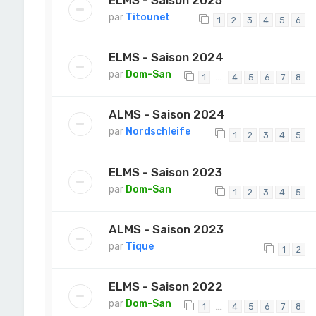
par
Titounet
1
2
3
4
5
6
ELMS - Saison 2024
par
Dom-San
…
1
4
5
6
7
8
ALMS - Saison 2024
par
Nordschleife
1
2
3
4
5
ELMS - Saison 2023
par
Dom-San
1
2
3
4
5
ALMS - Saison 2023
par
Tique
1
2
ELMS - Saison 2022
par
Dom-San
…
1
4
5
6
7
8