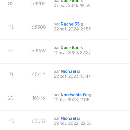
par
Dom-San
82
54902
07 oct. 2025, 19:59
par
Rachel35
116
63380
22 oct. 2024, 21:55
par
Dom-San
61
34969
11 févr. 2024, 22:27
par
Michael
71
45412
22 oct. 2023, 15:47
par
Nordschleife
20
16073
11 févr. 2023, 11:05
par
Michael
110
63007
09 nov. 2022, 22:35