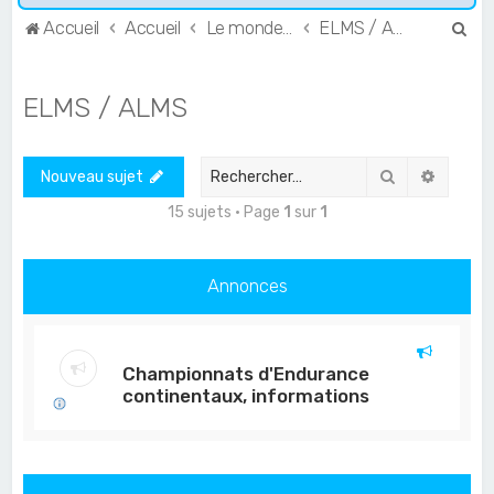
R
Accueil
Accueil
Le monde de l'Endurance et du GT
ELMS / ALMS
e
c
ELMS / ALMS
h
e
Rechercher
Recher
Nouveau sujet
r
c
15 sujets • Page
1
sur
1
h
e
Annonces
r
Championnats d'Endurance
continentaux, informations