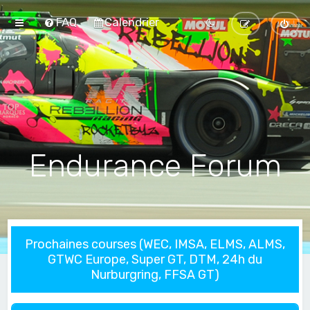
FAQ
Calendrier
Endurance Forum
Prochaines courses (WEC, IMSA, ELMS, ALMS,
GTWC Europe, Super GT, DTM, 24h du
Nurburgring, FFSA GT)