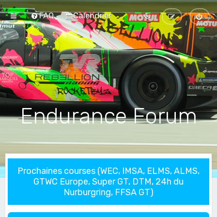
FAQ
Calendrier
Endurance Forum
Prochaines courses (WEC, IMSA, ELMS, ALMS,
GTWC Europe, Super GT, DTM, 24h du
Nurburgring, FFSA GT)