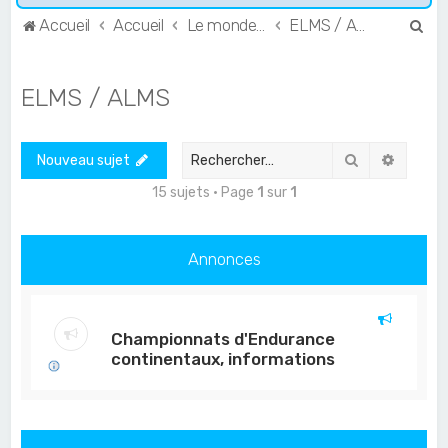
R
Accueil
Accueil
Le monde de l'Endurance et du GT
ELMS / ALMS
e
c
ELMS / ALMS
h
e
Rechercher
Recher
Nouveau sujet
r
c
15 sujets • Page
1
sur
1
h
e
Annonces
r
Championnats d'Endurance
continentaux, informations