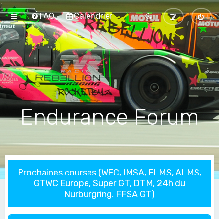
FAQ
Calendrier
Endurance Forum
Prochaines courses (WEC, IMSA, ELMS, ALMS,
GTWC Europe, Super GT, DTM, 24h du
Nurburgring, FFSA GT)