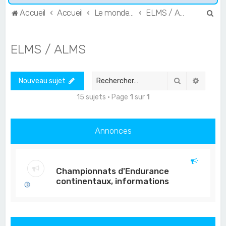
R
Accueil
Accueil
Le monde de l'Endurance et du GT
ELMS / ALMS
e
c
ELMS / ALMS
h
e
Rechercher
Recher
Nouveau sujet
r
c
15 sujets • Page
1
sur
1
h
e
Annonces
r
Championnats d'Endurance
continentaux, informations