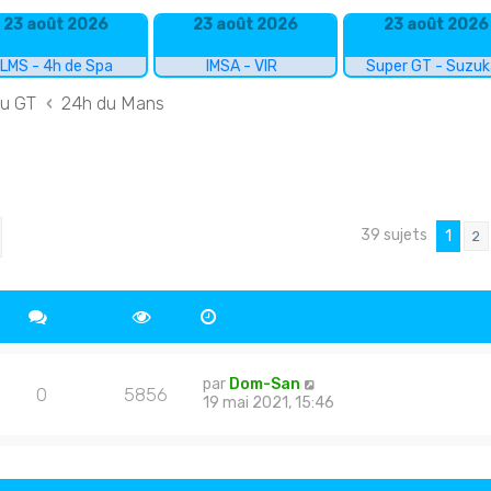
23 août 2026
23 août 2026
23 août 2026
LMS - 4h de Spa
IMSA - VIR
Super GT - Suzu
du GT
24h du Mans
39 sujets
cher
echerche avancée
1
2
par
Dom-San
0
5856
19 mai 2021, 15:46