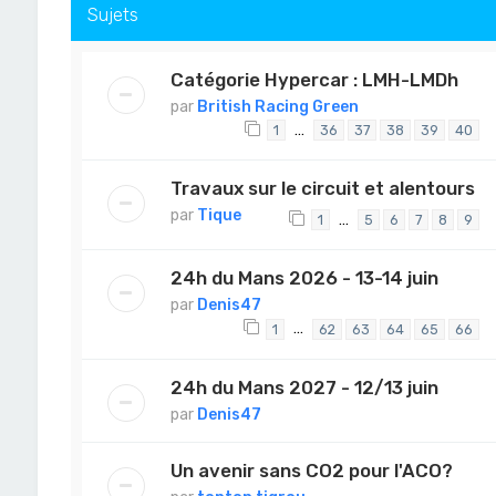
Sujets
Catégorie Hypercar : LMH-LMDh
par
British Racing Green
…
1
36
37
38
39
40
Travaux sur le circuit et alentours
par
Tique
…
1
5
6
7
8
9
24h du Mans 2026 - 13-14 juin
par
Denis47
…
1
62
63
64
65
66
24h du Mans 2027 - 12/13 juin
par
Denis47
Un avenir sans CO2 pour l'ACO?