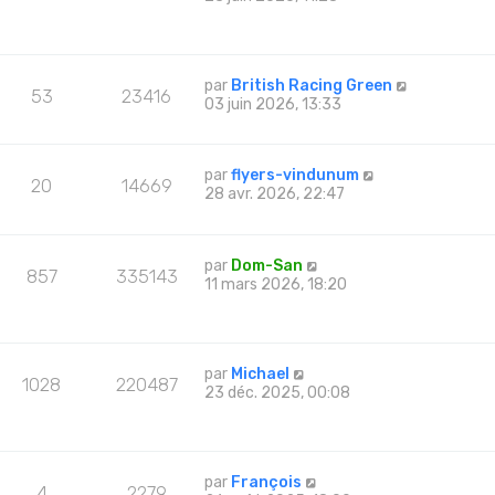
par
British Racing Green
53
23416
03 juin 2026, 13:33
par
flyers-vindunum
20
14669
28 avr. 2026, 22:47
par
Dom-San
857
335143
11 mars 2026, 18:20
par
Michael
1028
220487
23 déc. 2025, 00:08
par
François
4
2279