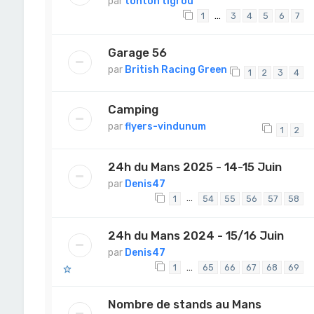
par
tonton tigrou
…
1
3
4
5
6
7
Garage 56
par
British Racing Green
1
2
3
4
Camping
par
flyers-vindunum
1
2
24h du Mans 2025 - 14-15 Juin
par
Denis47
…
1
54
55
56
57
58
24h du Mans 2024 - 15/16 Juin
par
Denis47
…
1
65
66
67
68
69
Nombre de stands au Mans