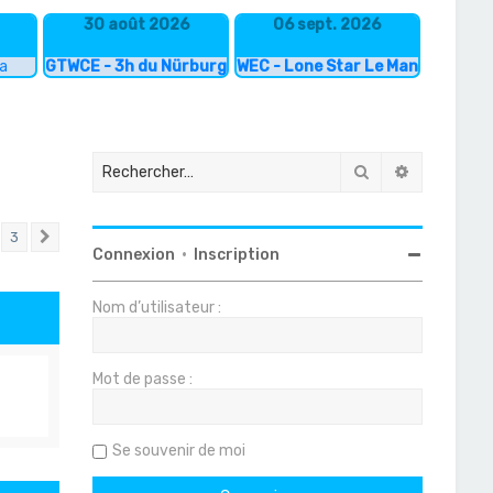
30 août 2026
06 sept. 2026
ka
GTWCE - 3h du Nürburgring
WEC - Lone Star Le Mans
Rechercher
Recherche
3
Suivant
Connexion
•
Inscription
Nom d’utilisateur :
Mot de passe :
Se souvenir de moi