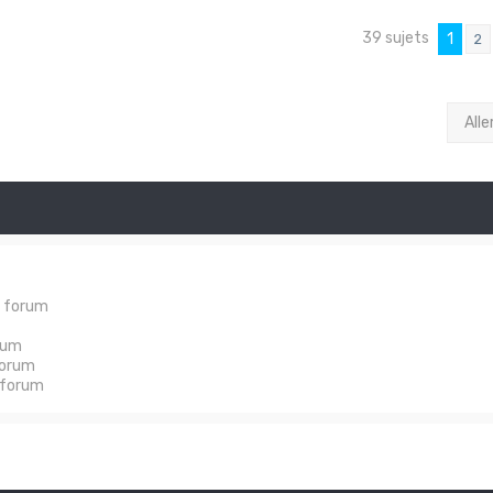
39 sujets
1
2
Alle
e forum
rum
forum
 forum