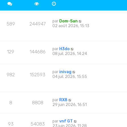
par
Dom-San
589
244947
02 août 2026, 15:13
par
H3do
129
144686
08 juil. 2026, 14:24
par
inivag
982
152593
04 juil. 2026, 15:55
par
RX8
8
8808
29 juin 2026, 16:51
par
vnf GT
93
54083
23 juin 2026, 11:28