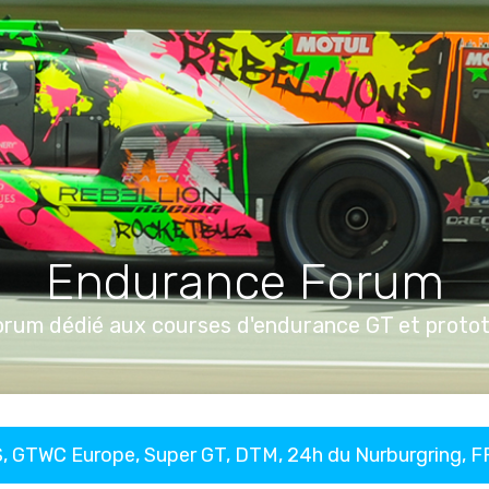
Endurance Forum
orum dédié aux courses d'endurance GT et proto
, GTWC Europe, Super GT, DTM, 24h du Nurburgring, 