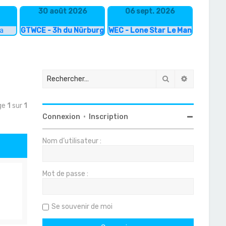
30 août 2026
06 sept. 2026
ka
GTWCE - 3h du Nürburgring
WEC - Lone Star Le Mans
Rechercher
Recherche
age
1
sur
1
Connexion
•
Inscription
Nom d’utilisateur :
Mot de passe :
Se souvenir de moi