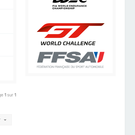
age
1
sur
1
r