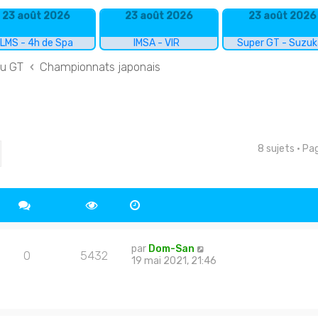
23 août 2026
23 août 2026
23 août 2026
LMS - 4h de Spa
IMSA - VIR
Super GT - Suzu
du GT
Championnats japonais
8 sujets • P
cher
echerche avancée
par
Dom-San
0
5432
19 mai 2021, 21:46