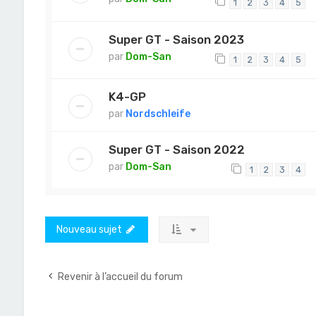
1
2
3
4
5
Super GT - Saison 2023
par
Dom-San
1
2
3
4
5
K4-GP
par
Nordschleife
Super GT - Saison 2022
par
Dom-San
1
2
3
4
Nouveau sujet
Revenir à l’accueil du forum