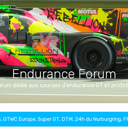
Endurance Forum
orum dédié aux courses d'endurance GT et proto
, GTWC Europe, Super GT, DTM, 24h du Nurburgring, 