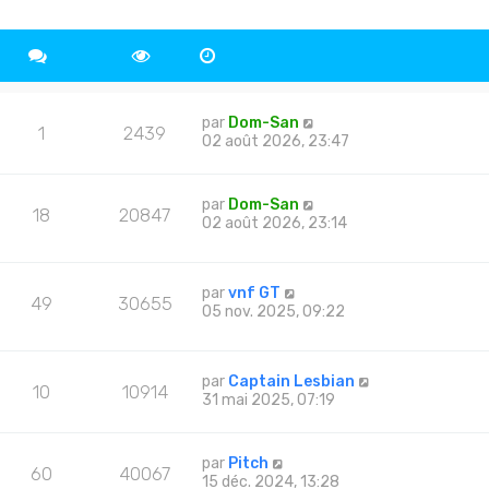
par
Dom-San
1
2439
02 août 2026, 23:47
par
Dom-San
18
20847
02 août 2026, 23:14
par
vnf GT
49
30655
05 nov. 2025, 09:22
par
Captain Lesbian
10
10914
31 mai 2025, 07:19
par
Pitch
60
40067
15 déc. 2024, 13:28