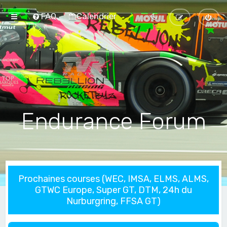
FAQ
Calendrier
Endurance Forum
Prochaines courses (WEC, IMSA, ELMS, ALMS,
GTWC Europe, Super GT, DTM, 24h du
Nurburgring, FFSA GT)