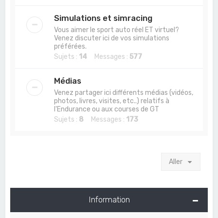
Simulations et simracing
Vous aimer le sport auto réel ET virtuel?
Venez discuter ici de vos simulations
préférées.
Sujets :
14
Messages :
577
Médias
Venez partager ici différents médias (vidéos,
photos, livres, visites, etc..) relatifs à
l'Endurance ou aux courses de GT
Sujets :
8
Messages :
173
Aller
Information