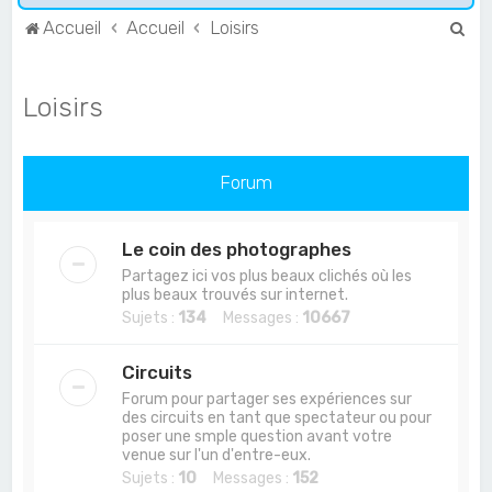
R
Accueil
Accueil
Loisirs
e
c
Loisirs
h
e
r
Forum
c
h
Le coin des photographes
e
Partagez ici vos plus beaux clichés où les
plus beaux trouvés sur internet.
r
Sujets :
134
Messages :
10667
Circuits
Forum pour partager ses expériences sur
des circuits en tant que spectateur ou pour
poser une smple question avant votre
venue sur l'un d'entre-eux.
Sujets :
10
Messages :
152