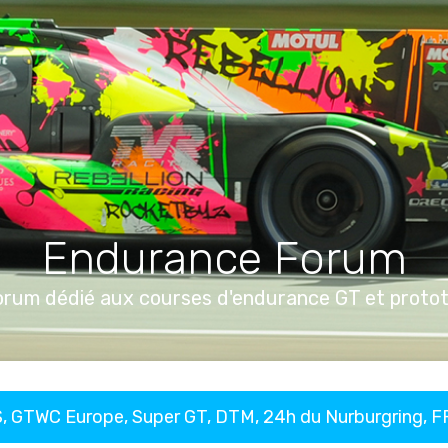
Endurance Forum
orum dédié aux courses d'endurance GT et proto
, GTWC Europe, Super GT, DTM, 24h du Nurburgring, 