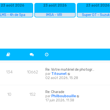
23 août 2026
23 août 2026
23 août 2026
LMS - 4h de Spa
IMSA - VIR
Super GT - Suzu
Re: Votre matériel de photogr…
134
10662
C
par
Titounet
o
02 août 2026, 15:28
n
s
u
Re: Charade
10
152
l
C
par
Philboubouille
t
o
17 juin 2026, 11:38
e
n
r
s