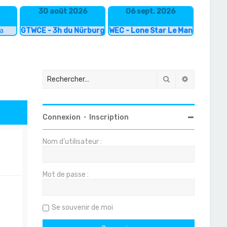
30 août 2026
06 sept. 2026
ka
GTWCE - 3h du Nürburgring
WEC - Lone Star Le Mans
Rechercher
Recherche
Connexion
•
Inscription
Nom d’utilisateur :
Mot de passe :
Se souvenir de moi