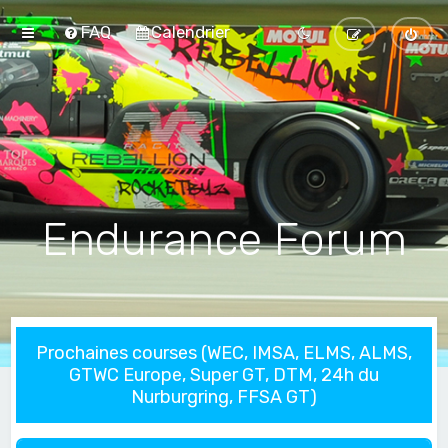
FAQ
Calendrier
Endurance Forum
Prochaines courses (WEC, IMSA, ELMS, ALMS,
GTWC Europe, Super GT, DTM, 24h du
Nurburgring, FFSA GT)