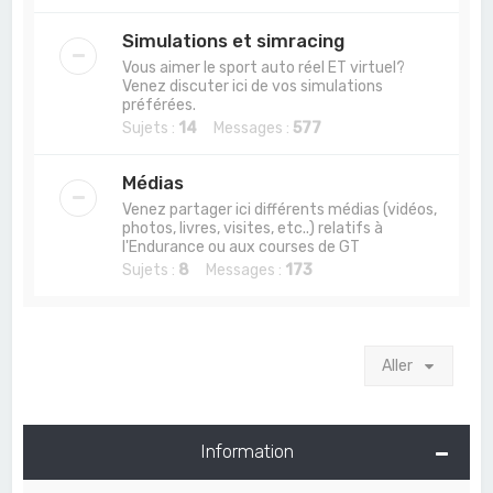
Simulations et simracing
Vous aimer le sport auto réel ET virtuel?
Venez discuter ici de vos simulations
préférées.
Sujets :
14
Messages :
577
Médias
Venez partager ici différents médias (vidéos,
photos, livres, visites, etc..) relatifs à
l'Endurance ou aux courses de GT
Sujets :
8
Messages :
173
Aller
Information