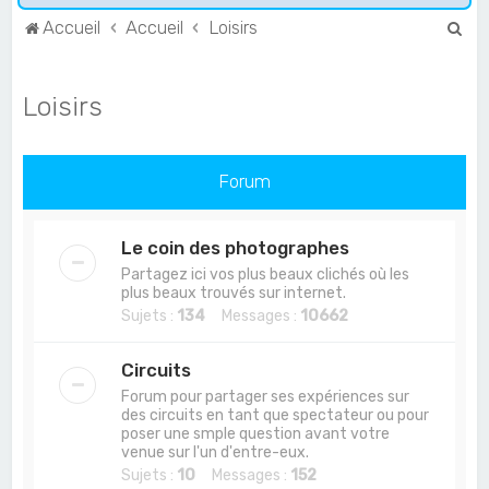
R
Accueil
Accueil
Loisirs
e
c
Loisirs
h
e
r
Forum
c
h
Le coin des photographes
e
Partagez ici vos plus beaux clichés où les
plus beaux trouvés sur internet.
r
Sujets :
134
Messages :
10662
Circuits
Forum pour partager ses expériences sur
des circuits en tant que spectateur ou pour
poser une smple question avant votre
venue sur l'un d'entre-eux.
Sujets :
10
Messages :
152