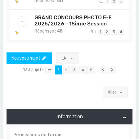
Réponses :
40
1
2
3
GRAND CONCOURS PHOTO E-F
2025/2026 - 18ème Session
Réponses :
45
1
2
3
4
Nouveau sujet
133 sujets
1
…
2
3
4
5
9
Page
1
sur
9
Suivant
Aller
Information
Permissions du forum