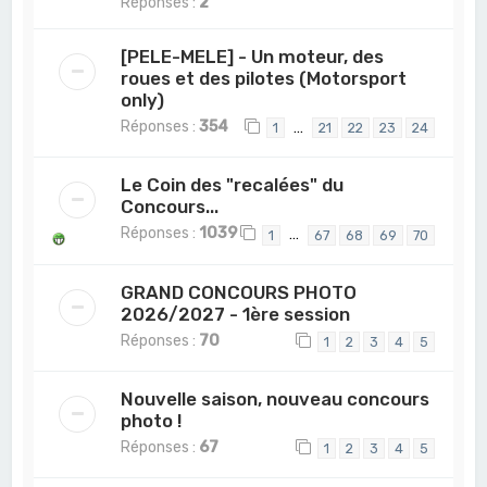
Réponses :
2
[PELE-MELE] - Un moteur, des
roues et des pilotes (Motorsport
only)
Réponses :
354
…
1
21
22
23
24
Le Coin des "recalées" du
Concours...
Réponses :
1039
…
1
67
68
69
70
GRAND CONCOURS PHOTO
2026/2027 - 1ère session
Réponses :
70
1
2
3
4
5
Nouvelle saison, nouveau concours
photo !
Réponses :
67
1
2
3
4
5