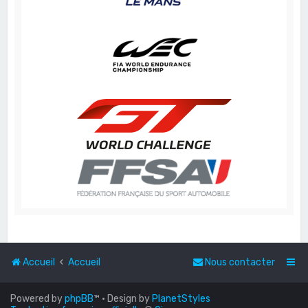
Accueil
Accueil
Nous contacter
Powered by
phpBB
™
• Design by
PlanetStyles