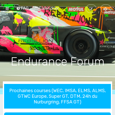
FAQ
Calendrier
Endurance Forum
Prochaines courses (WEC, IMSA, ELMS, ALMS,
GTWC Europe, Super GT, DTM, 24h du
Nurburgring, FFSA GT)