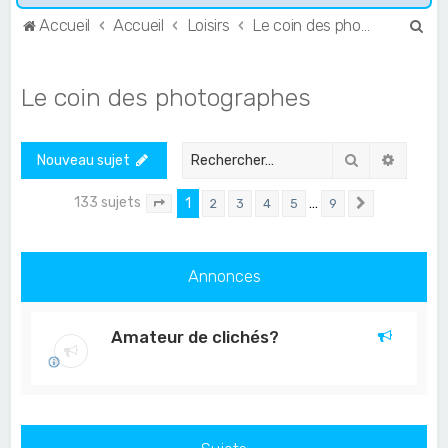
R
Accueil
Accueil
Loisirs
Le coin des photographes
e
c
Le coin des photographes
h
e
Rechercher
Recher
Nouveau sujet
r
c
133 sujets
1
…
2
3
4
5
9
Page
1
sur
9
Suivant
h
e
Annonces
r
Amateur de clichés?