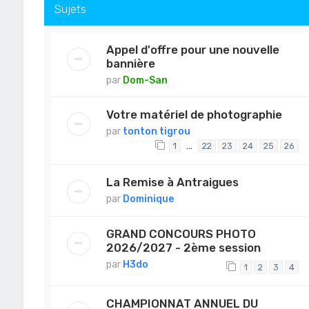
Sujets
Appel d'offre pour une nouvelle
bannière
par
Dom-San
Votre matériel de photographie
par
tonton tigrou
…
1
22
23
24
25
26
La Remise à Antraigues
par
Dominique
GRAND CONCOURS PHOTO
2026/2027 - 2ème session
par
H3do
1
2
3
4
CHAMPIONNAT ANNUEL DU