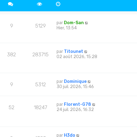
par
Dom-San
9
5129
Hier, 13:54
par
Titounet
382
283715
02 août 2026, 15:28
par
Dominique
9
5312
30 juil. 2026, 15:46
par
Florent-G78
52
18247
24 juil. 2026, 16:32
par
H3do