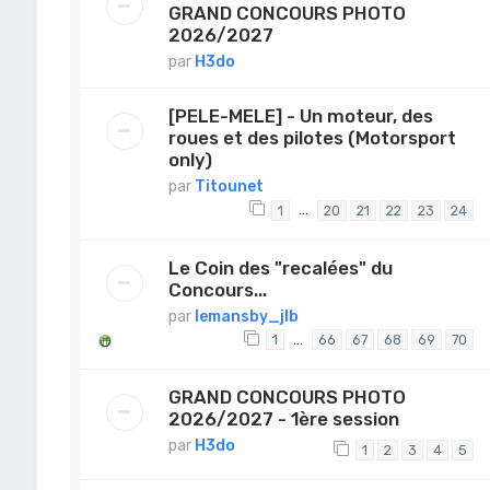
GRAND CONCOURS PHOTO
2026/2027
par
H3do
[PELE-MELE] - Un moteur, des
roues et des pilotes (Motorsport
only)
par
Titounet
…
1
20
21
22
23
24
Le Coin des "recalées" du
Concours...
par
lemansby_jlb
…
1
66
67
68
69
70
GRAND CONCOURS PHOTO
2026/2027 - 1ère session
par
H3do
1
2
3
4
5