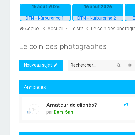
15 août 2026
16 août 2026
DTM - Nürburgring 1
DTM - Nürburgring 2
E
Accueil
Accueil
Loisirs
Le coin des photog
Le coin des photographes
Recher
R
Nouveau sujet
Annonces
Amateur de clichés?
par
Dom-San