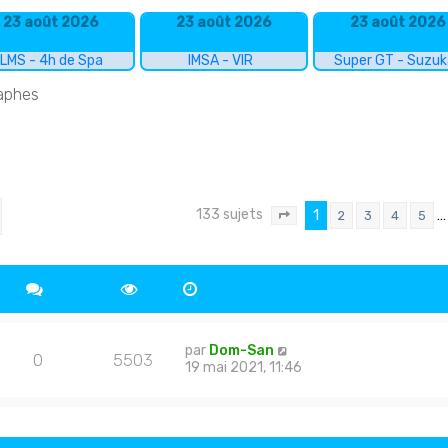
23 août 2026
23 août 2026
23 août 2026
LMS - 4h de Spa
IMSA - VIR
Super GT - Suzu
raphes
133 sujets
cher
echerche avancée
1
…
2
3
4
5
Page
1
sur
9
par
Dom-San
0
5503
19 mai 2021, 11:46