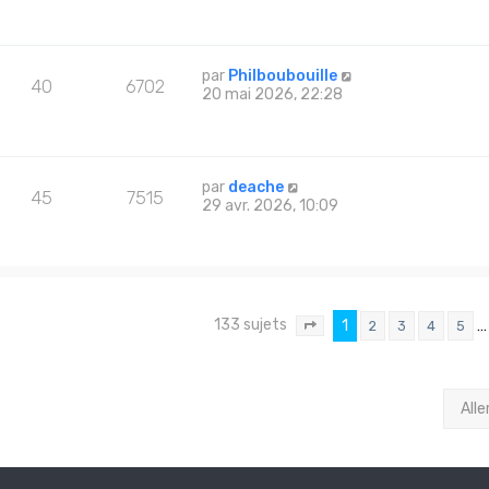
par
Philboubouille
40
6702
20 mai 2026, 22:28
par
deache
45
7515
29 avr. 2026, 10:09
133 sujets
1
…
2
3
4
5
Page
1
sur
9
Alle