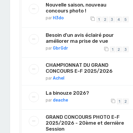
Nouvelle saison, nouveau
concours photo !
par
H3do
1
2
3
4
5
Besoin d'un avis éclairé pour
améliorer ma prise de vue
par
GbrGdr
1
2
3
CHAMPIONNAT DU GRAND
CONCOURS E-F 2025/2026
par
Achel
La binouze 2026?
par
deache
1
2
GRAND CONCOURS PHOTO E-F
2025/2026 - 20ème et dernière
Session