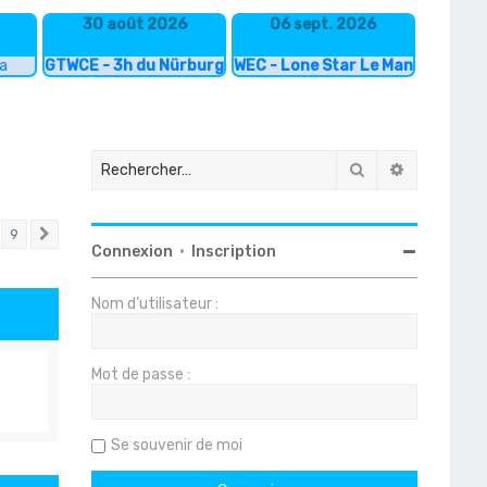
30 août 2026
06 sept. 2026
ka
GTWCE - 3h du Nürburgring
WEC - Lone Star Le Mans
Rechercher
Recherche
9
Suivant
Connexion
•
Inscription
Nom d’utilisateur :
Mot de passe :
Se souvenir de moi