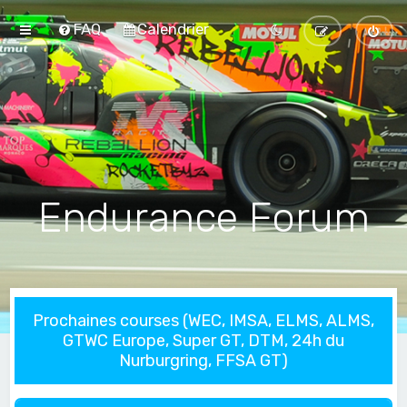
FAQ
Calendrier
Endurance Forum
Prochaines courses (WEC, IMSA, ELMS, ALMS,
GTWC Europe, Super GT, DTM, 24h du
Nurburgring, FFSA GT)