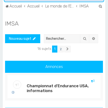
R
Accueil
Accueil
Le monde de l'Endurance et du GT
IMSA
e
c
IMSA
h
e
Rechercher
Recher
Nouveau sujet
r
c
16 sujets
1
2
Suivant
h
e
Annonces
r
Championnat d'Endurance USA,
informations