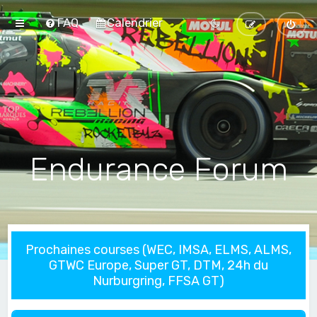
FAQ
Calendrier
Endurance Forum
Prochaines courses (WEC, IMSA, ELMS, ALMS,
GTWC Europe, Super GT, DTM, 24h du
Nurburgring, FFSA GT)