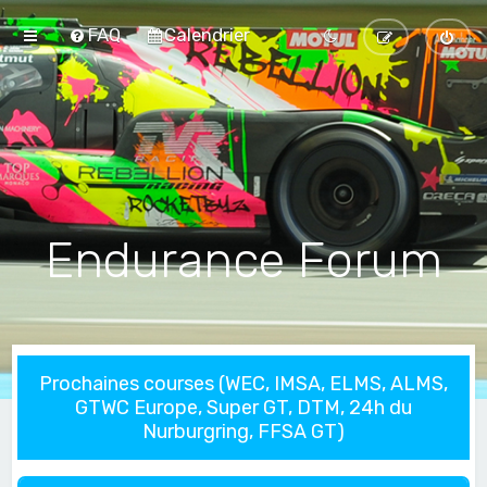
FAQ
Calendrier
Endurance Forum
Prochaines courses (WEC, IMSA, ELMS, ALMS,
GTWC Europe, Super GT, DTM, 24h du
Nurburgring, FFSA GT)