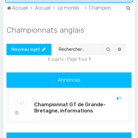
R
Accueil
Accueil
Le monde de l'Endurance et du GT
Championnats anglais
e
c
Championnats anglais
h
e
Rechercher
Recher
Nouveau sujet
r
c
6 sujets • Page
1
sur
1
h
e
Annonces
r
Championnat GT de Grande-
Bretagne, informations