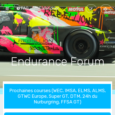
FAQ
Calendrier
Endurance Forum
Prochaines courses (WEC, IMSA, ELMS, ALMS,
GTWC Europe, Super GT, DTM, 24h du
Nurburgring, FFSA GT)