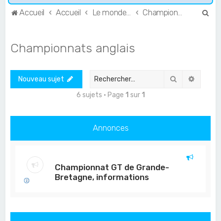
R
Accueil
Accueil
Le monde de l'Endurance et du GT
Championnats anglais
e
c
Championnats anglais
h
e
Rechercher
Recher
Nouveau sujet
r
c
6 sujets • Page
1
sur
1
h
e
Annonces
r
Championnat GT de Grande-
Bretagne, informations