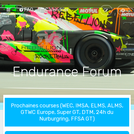
FAQ
Calendrier
Endurance Forum
Prochaines courses (WEC, IMSA, ELMS, ALMS,
GTWC Europe, Super GT, DTM, 24h du
Nurburgring, FFSA GT)