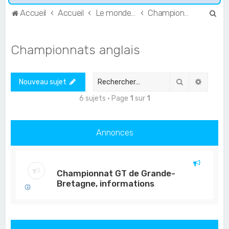
R
Accueil
Accueil
Le monde de l'Endurance et du GT
Championnats anglais
e
c
Championnats anglais
h
e
Rechercher
Recher
Nouveau sujet
r
c
6 sujets • Page
1
sur
1
h
e
Annonces
r
Championnat GT de Grande-
Bretagne, informations