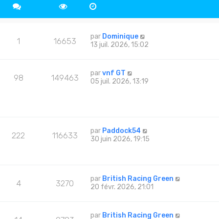
par
Dominique
1
16653
13 juil. 2026, 15:02
par
vnf GT
98
149463
05 juil. 2026, 13:19
par
Paddock54
222
116633
30 juin 2026, 19:15
par
British Racing Green
4
3270
20 févr. 2026, 21:01
par
British Racing Green