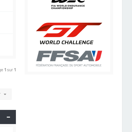
age
1
sur
1
r