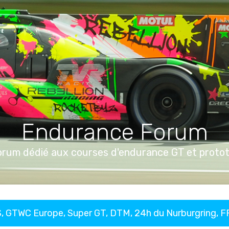
Endurance Forum
orum dédié aux courses d'endurance GT et proto
, GTWC Europe, Super GT, DTM, 24h du Nurburgring, 