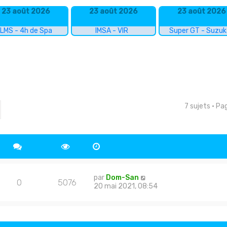
23 août 2026
23 août 2026
23 août 2026
LMS - 4h de Spa
IMSA - VIR
Super GT - Suzu
7 sujets • P
cher
echerche avancée
par
Dom-San
0
5076
20 mai 2021, 08:54