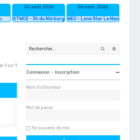
30 août 2026
06 sept. 2026
ka
GTWCE - 3h du Nürburgring
WEC - Lone Star Le Mans
Rechercher
Recherche
age
1
sur
1
Connexion
•
Inscription
Nom d’utilisateur :
Mot de passe :
Se souvenir de moi