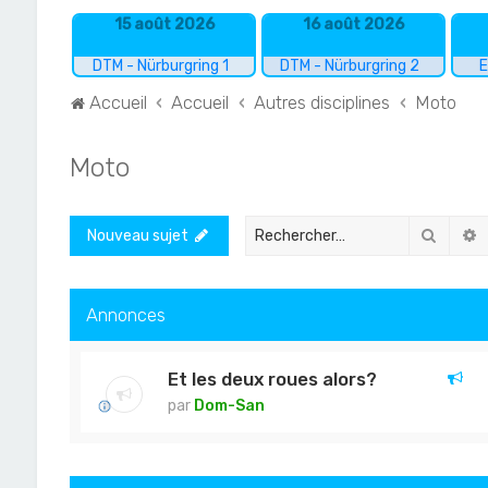
15 août 2026
16 août 2026
DTM - Nürburgring 1
DTM - Nürburgring 2
E
Accueil
Accueil
Autres disciplines
Moto
Moto
Recher
R
Nouveau sujet
Annonces
Et les deux roues alors?
par
Dom-San