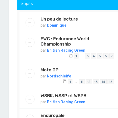
Sujets
Un peu de lecture
par
Dominique
EWC : Endurance World
Championship
par
British Racing Green
…
1
3
4
5
6
7
Moto GP
par
Nordschleife
…
1
11
12
13
14
15
WSBK, WSSP et WSPB
par
British Racing Green
Enduropale