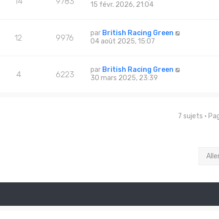
14
9783
15 févr. 2026, 21:04
par
British Racing Green
12
9976
04 août 2025, 15:07
par
British Racing Green
4
6223
30 mars 2025, 23:39
7 sujets • P
Alle