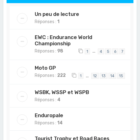
Un peu de lecture
Réponses :
1
EWC : Endurance World
Championship
Réponses :
98
…
1
4
5
6
7
Moto GP
Réponses :
222
…
1
12
13
14
15
WSBK, WSSP et WSPB
Réponses :
4
Enduropale
Réponses :
14
Tourist Trophy et Road Races