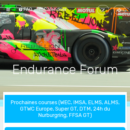
FAQ
Calendrier
Endurance Forum
Prochaines courses (WEC, IMSA, ELMS, ALMS,
GTWC Europe, Super GT, DTM, 24h du
Nurburgring, FFSA GT)