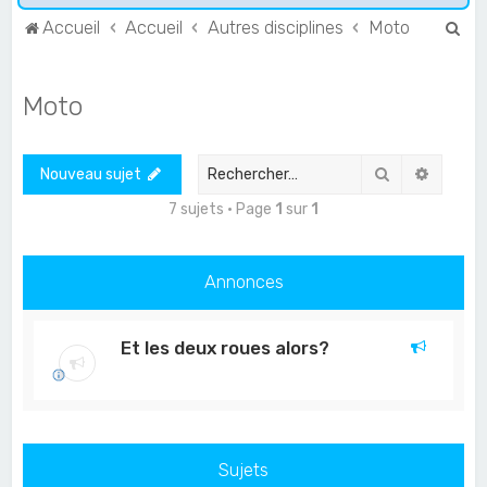
R
Accueil
Accueil
Autres disciplines
Moto
e
c
Moto
h
e
Rechercher
Recher
Nouveau sujet
r
c
7 sujets • Page
1
sur
1
h
e
Annonces
r
Et les deux roues alors?
Sujets