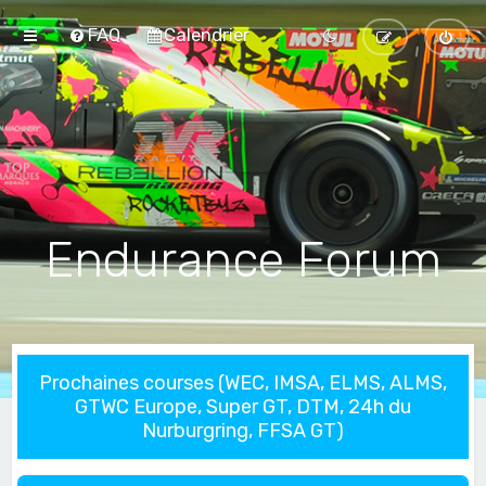
FAQ
Calendrier
Endurance Forum
Prochaines courses (WEC, IMSA, ELMS, ALMS,
GTWC Europe, Super GT, DTM, 24h du
Nurburgring, FFSA GT)