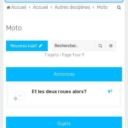
R
Accueil
Accueil
Autres disciplines
Moto
e
c
Moto
h
e
Rechercher
Recher
Nouveau sujet
r
c
7 sujets • Page
1
sur
1
h
e
Annonces
r
Et les deux roues alors?
Sujets