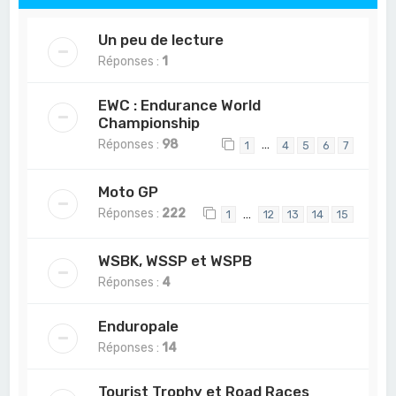
Un peu de lecture
Réponses :
1
EWC : Endurance World
Championship
Réponses :
98
…
1
4
5
6
7
Moto GP
Réponses :
222
…
1
12
13
14
15
WSBK, WSSP et WSPB
Réponses :
4
Enduropale
Réponses :
14
Tourist Trophy et Road Races