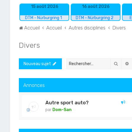
15 août 2026
16 août 2026
DTM - Nürburgring 1
DTM - Nürburgring 2
E
Accueil
Accueil
Autres disciplines
Divers
Divers
Recher
R
Nouveau sujet
Annonces
Autre sport auto?
par
Dom-San