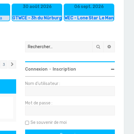
30 août 2026
06 sept. 2026
ka
GTWCE - 3h du Nürburgring
WEC - Lone Star Le Mans
Rechercher
Recherche
3
Suivant
Connexion
•
Inscription
Nom d’utilisateur :
Mot de passe :
Se souvenir de moi