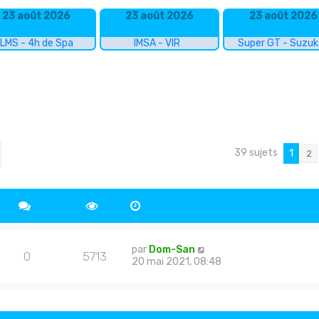
23 août 2026
23 août 2026
23 août 2026
LMS - 4h de Spa
IMSA - VIR
Super GT - Suzu
39 sujets
cher
echerche avancée
1
2
par
Dom-San
0
5713
20 mai 2021, 08:48