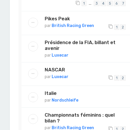
…
1
3
4
5
6
7
Pikes Peak
par
British Racing Green
1
2
Présidence de la FIA, billant et
avenir
par
Luxecar
NASCAR
par
Luxecar
1
2
Italie
par
Nordschleife
Championnats féminins : quel
bilan ?
par
British Racing Green
1
2