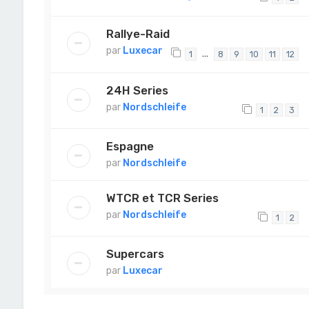
Rallye-Raid
par
Luxecar
…
1
8
9
10
11
12
24H Series
par
Nordschleife
1
2
3
Espagne
par
Nordschleife
WTCR et TCR Series
par
Nordschleife
1
2
Supercars
par
Luxecar