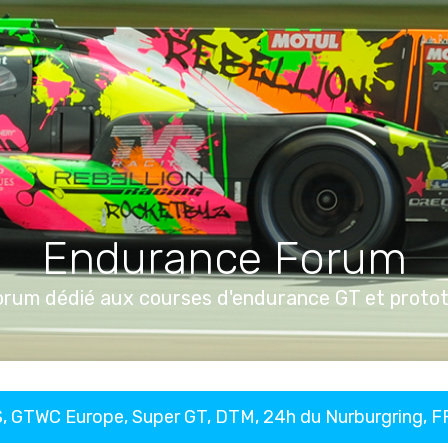
Endurance Forum
orum dédié aux courses d'endurance GT et proto
, GTWC Europe, Super GT, DTM, 24h du Nurburgring, 