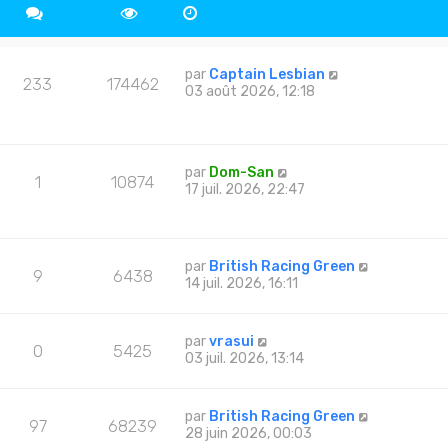
par
Captain Lesbian
233
174462
03 août 2026, 12:18
par
Dom-San
1
10874
17 juil. 2026, 22:47
par
British Racing Green
9
6438
14 juil. 2026, 16:11
par
vrasui
0
5425
03 juil. 2026, 13:14
par
British Racing Green
97
68239
28 juin 2026, 00:03