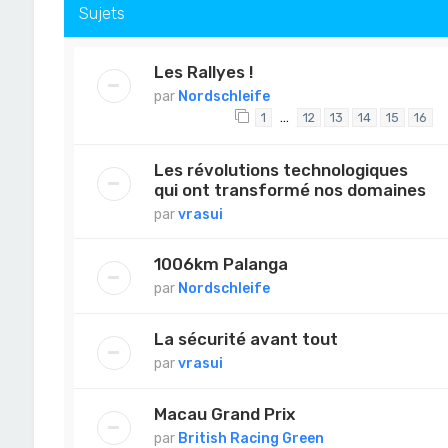
Sujets
Les Rallyes !
par
Nordschleife
…
1
12
13
14
15
16
Les révolutions technologiques
qui ont transformé nos domaines
par
vrasui
1006km Palanga
par
Nordschleife
La sécurité avant tout
par
vrasui
Macau Grand Prix
par
British Racing Green