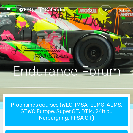
FAQ
Calendrier
Endurance Forum
Prochaines courses (WEC, IMSA, ELMS, ALMS,
GTWC Europe, Super GT, DTM, 24h du
Nurburgring, FFSA GT)