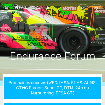
FAQ
Calendrier
Endurance Forum
Prochaines courses (WEC, IMSA, ELMS, ALMS,
GTWC Europe, Super GT, DTM, 24h du
Nurburgring, FFSA GT)