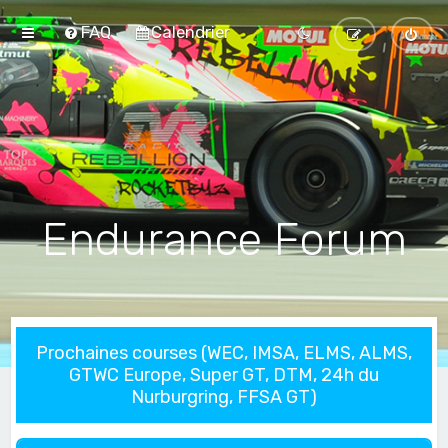
FAQ
Calendrier
Endurance Forum
Prochaines courses (WEC, IMSA, ELMS, ALMS,
GTWC Europe, Super GT, DTM, 24h du
Nurburgring, FFSA GT)