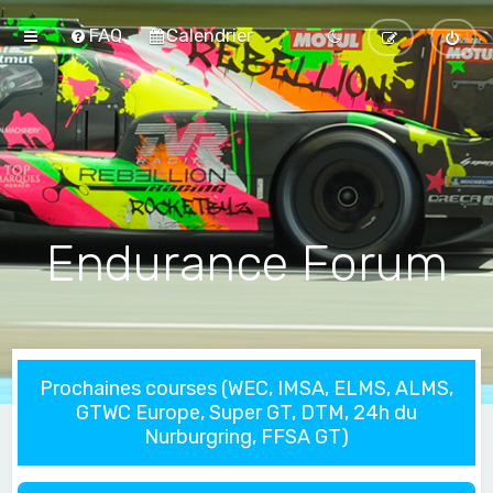
FAQ
Calendrier
Endurance Forum
Prochaines courses (WEC, IMSA, ELMS, ALMS,
GTWC Europe, Super GT, DTM, 24h du
Nurburgring, FFSA GT)